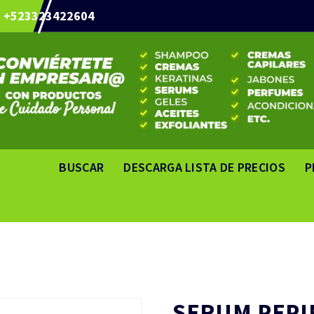
+523323422604
BUSCAR
DESCARGA LISTA DE PRECIOS
P
SERUM PEPI