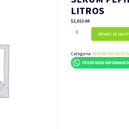
LITROS
$
2,022.68
SERUM
Añadir al carri
PEPINO
CUBETA
DE
Categoría:
SERUM FACIALES 
4
PEDIR MÁS INFORMAC
LITROS
cantidad