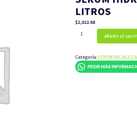
LITROS
$
2,022.68
SERUM
Añadir al carri
HIDRATANTE
CUBETA
DE
Categoría:
SERUM FACIALES 
4
PEDIR MÁS INFORMAC
LITROS
cantidad