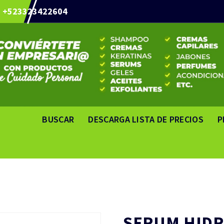
+523323422604
BUSCAR
DESCARGA LISTA DE PRECIOS
P
SERUM HIDR