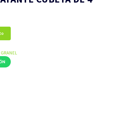
to
A GRANEL
IÓN