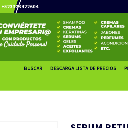
+523323422604
BUSCAR
DESCARGA LISTA DE PRECIOS
P
SERUM RETI