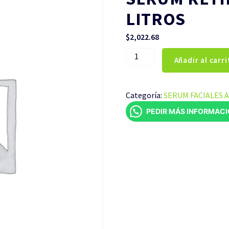
LITROS
$
2,022.68
SERUM
Añadir al carri
RETINOL
CUBETA
DE
Categoría:
SERUM FACIALES 
4
PEDIR MÁS INFORMAC
LITROS
cantidad