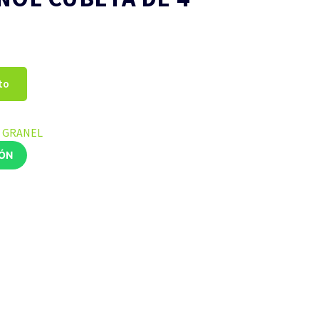
to
A GRANEL
IÓN