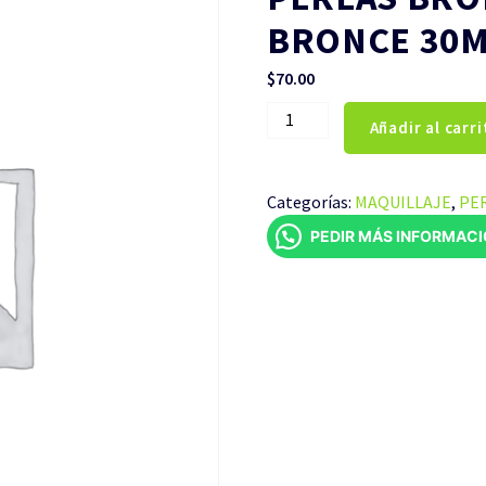
BRONCE 30
$
70.00
PERLAS
Añadir al carri
BRONCEADORAS
TONO
BRONCE
Categorías:
MAQUILLAJE
,
PE
30ML
PEDIR MÁS INFORMAC
cantidad