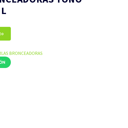
ML
to
RLAS BRONCEADORAS
IÓN