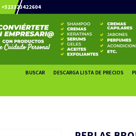
+523323422604
BUSCAR
DESCARGA LISTA DE PRECIOS
P
PERLAS BR