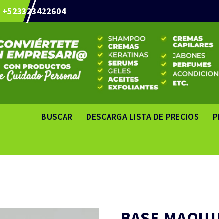
+523323422604
BUSCAR
DESCARGA LISTA DE PRECIOS
P
BASE MAQUI