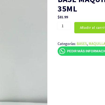
35ML
$
81.99
BASE
Añadir al carri
MAQUILLAJE
TONO
CLARO
Categorías:
BASES
,
MAQUILL
35ML
PEDIR MÁS INFORMAC
cantidad