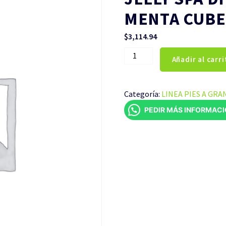
MENTA CUBE
$
3,114.94
JELLY
Añadir al carri
SPA
DILUYENTE
INCLUIDO
Categoría:
LINEA PIES A GRA
MENTA
PEDIR MÁS INFORMAC
CUBETA
DE
19
LITROS
cantidad