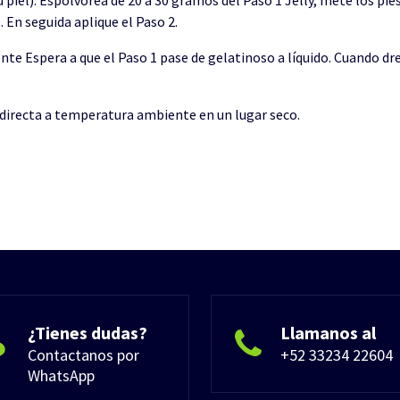
u piel). Espolvorea de 20 a 30 gramos del Paso 1 Jelly, mete los p
 En seguida aplique el Paso 2.
ente Espera a que el Paso 1 pase de gelatinoso a líquido. Cuando d
 directa a temperatura ambiente en un lugar seco.
¿Tienes dudas?
Llamanos al
Contactanos por
+52 33234 22604
WhatsApp