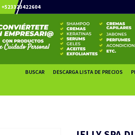
+523323422604
BUSCAR
DESCARGA LISTA DE PRECIOS
P
JELLY SPA D