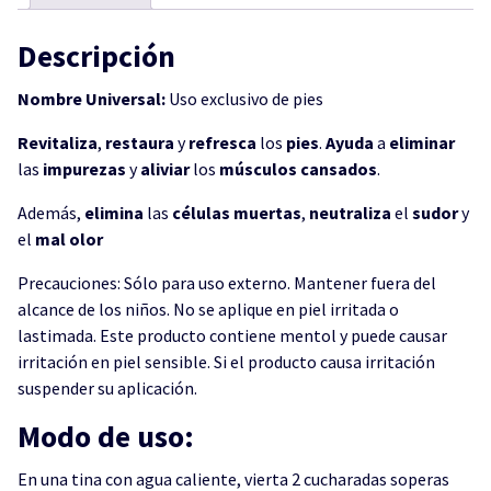
Descripción
Nombre Universal:
Uso exclusivo de pies
Revitaliza
,
restaura
y
refresca
los
pies
.
Ayuda
a
eliminar
las
impurezas
y
aliviar
los
músculos
cansados
.
Además,
elimina
las
células
muertas
,
neutraliza
el
sudor
y
el
mal
olor
Precauciones: Sólo para uso externo. Mantener fuera del
alcance de los niños. No se aplique en piel irritada o
lastimada. Este producto contiene mentol y puede causar
irritación en piel sensible. Si el producto causa irritación
suspender su aplicación.
Modo de uso:
En una tina con agua caliente, vierta 2 cucharadas soperas