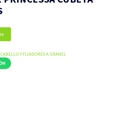
S
to
CABELLO Y FIJADORES A GRANEL
IÓN