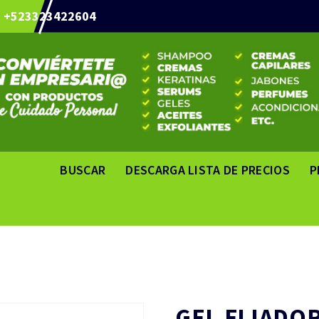
+523323422604
BUSCAR
DESCARGA LISTA DE PRECIOS
P
GEL FIJADO