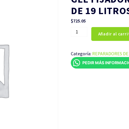
DE 19 LITRO
$
725.05
GEL
Añadir al carri
FIJADOR
PRINCESSA
CUBETA
Categoría:
REPARADORES DE 
DE
PEDIR MÁS INFORMAC
19
LITROS
cantidad