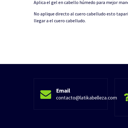
Aplica el gel en cabello húmedo para mejor mane
No aplique directo al cuero cabelludo esto taparía
llegar a el cuero cabelludo.
Email
contacto@latikabelleza.com