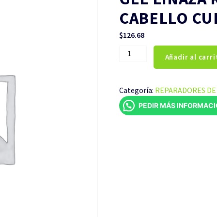
CABELLO CUB
$
126.68
GEL
Añadir al carri
LINAZA
REPARADOR
DE
Categoría:
REPARADORES DE 
CABELLO
PEDIR MÁS INFORMAC
CUBETA
DE
4
LITROS
cantidad