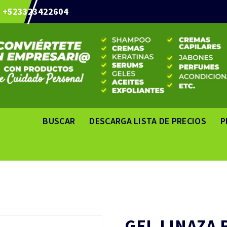
+523323422604
BUSCAR
DESCARGA LISTA DE PRECIOS
P
GEL LINAZA