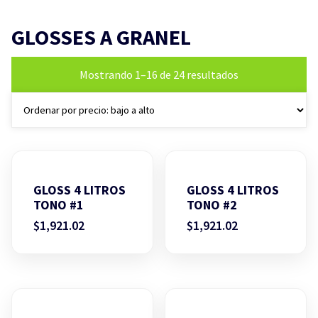
GLOSSES A GRANEL
Ordenado
Mostrando 1–16 de 24 resultados
por
precio:
bajo
a
alto
GLOSS 4 LITROS
GLOSS 4 LITROS
TONO #1
TONO #2
$
1,921.02
$
1,921.02