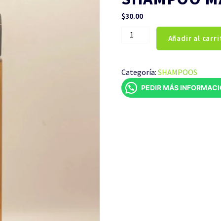
$
30.00
SHAMPOO
Añadir al carri
MANZANILLA
500ML
cantidad
Categoría:
SHAMPOOS
PEDIR MÁS INFORMAC