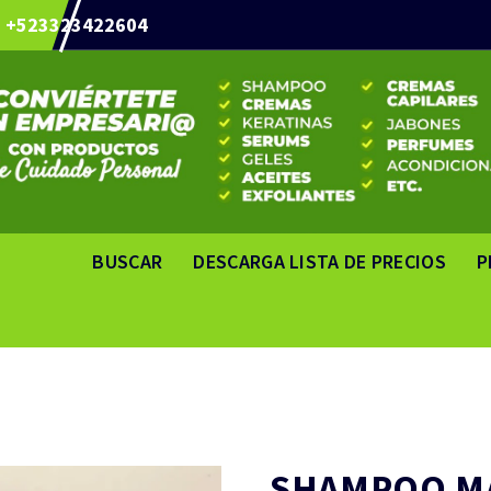
+523323422604
BUSCAR
DESCARGA LISTA DE PRECIOS
P
SHAMPOO MA