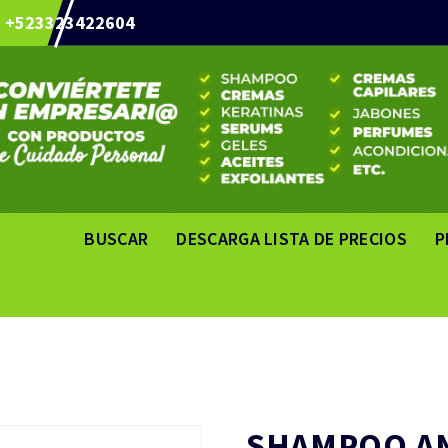
+523323422604
BUSCAR
DESCARGA LISTA DE PRECIOS
P
SHAMPOO AN