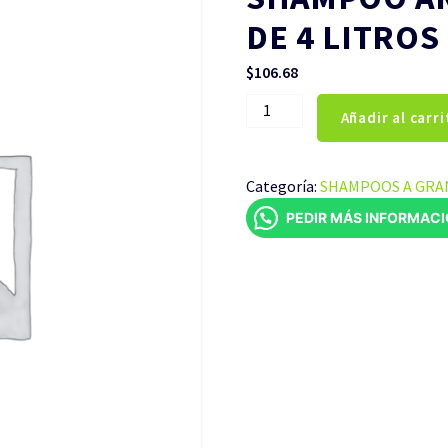
DE 4 LITROS
$
106.68
SHAMPOO
Añadir al carri
ANTI-
PIOJOS
CUBETA
Categoría:
SHAMPOOS A GRA
DE
PEDIR MÁS INFORMAC
4
LITROS
cantidad