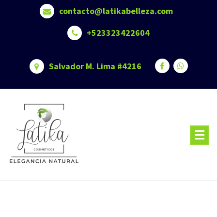
Skip
contacto@latikabelleza.com
to
content
+523323422604
Salvador M. Lima #4216