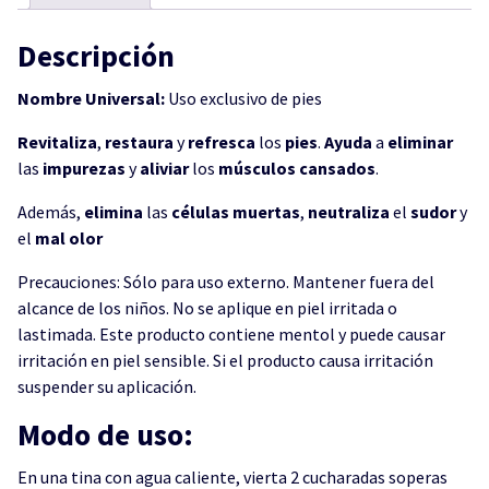
Descripción
Nombre Universal:
Uso exclusivo de pies
Revitaliza
,
restaura
y
refresca
los
pies
.
Ayuda
a
eliminar
las
impurezas
y
aliviar
los
músculos
cansados
.
Además,
elimina
las
células
muertas
,
neutraliza
el
sudor
y
el
mal
olor
Precauciones: Sólo para uso externo. Mantener fuera del
alcance de los niños. No se aplique en piel irritada o
lastimada. Este producto contiene mentol y puede causar
irritación en piel sensible. Si el producto causa irritación
suspender su aplicación.
Modo de uso:
En una tina con agua caliente, vierta 2 cucharadas soperas