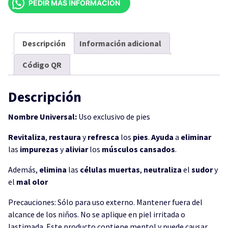
PEDIR MÁS INFORMACIÓN
250ML
cantidad
Descripción
Información adicional
Código QR
Descripción
Nombre Universal:
Uso exclusivo de pies
Revitaliza
,
restaura
y
refresca
los
pies
.
Ayuda
a
eliminar
las
impurezas
y
aliviar
los
músculos
cansados
.
Además,
elimina
las
células
muertas
,
neutraliza
el
sudor
y
el
mal
olor
Precauciones: Sólo para uso externo. Mantener fuera del
alcance de los niños. No se aplique en piel irritada o
lastimada. Este producto contiene mentol y puede causar