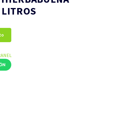
 LITROS
to
RANEL
IÓN