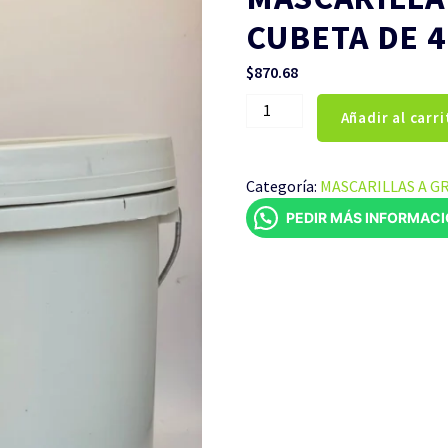
CUBETA DE 4
$
870.68
MASCARILLA
Añadir al carri
HIERBABUENA
CUBETA
DE
Categoría:
MASCARILLAS A G
4
PEDIR MÁS INFORMAC
LITROS
cantidad