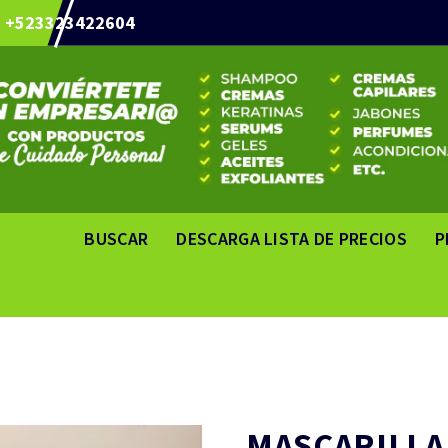
+523323422604
BUSCAR
DESCARGA LISTA DE PRECIOS
P
MASCARILLA