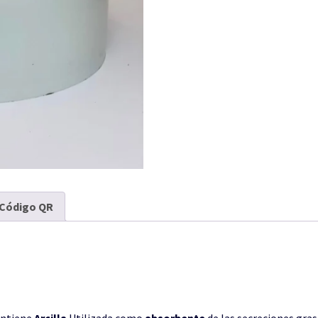
Código QR
ntiene
Arcilla
Utilizada como
absorbente
de las secreciones gras