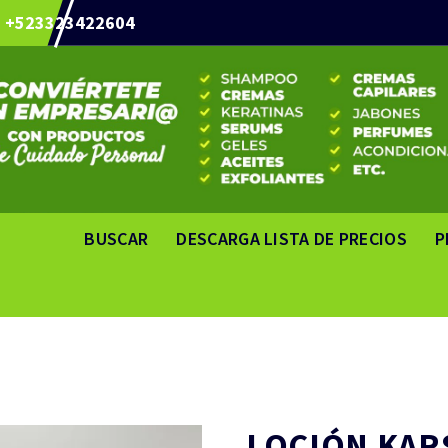
+523323422604
BUSCAR
DESCARGA LISTA DE PRECIOS
P
LOCIÓN KAR