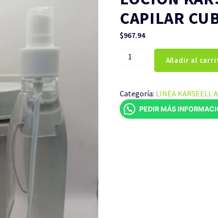
CAPILAR CUB
$
967.94
LOCIÓN
Añadir al carri
KARSEELL
TRATAMIENTO
CAPILAR
Categoría:
LINEA KARSEELL 
CUBETA
PEDIR MÁS INFORMAC
DE
19
LITROS
cantidad