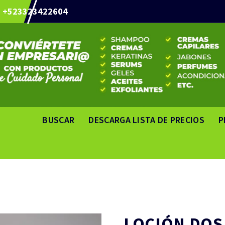
+523323422604
BUSCAR
DESCARGA LISTA DE PRECIOS
P
LOCIÓN DOS