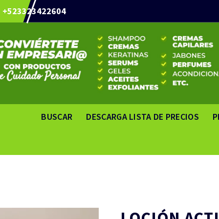
+523323422604
BUSCAR
DESCARGA LISTA DE PRECIOS
P
LOCIÓN ACT