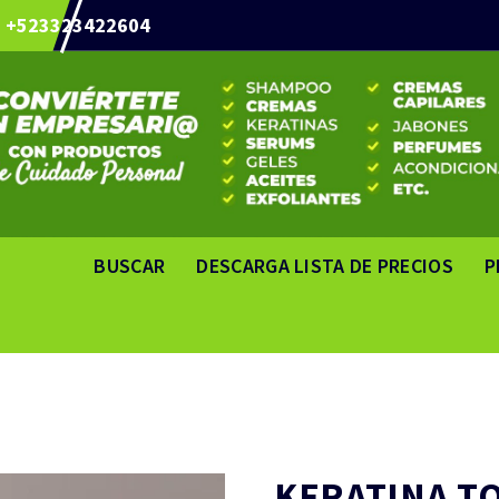
+523323422604
BUSCAR
DESCARGA LISTA DE PRECIOS
P
KERATINA T