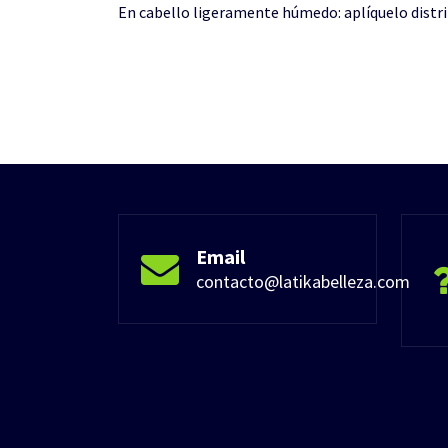
En cabello ligeramente húmedo: aplíquelo distr
Email
contacto@latikabelleza.com