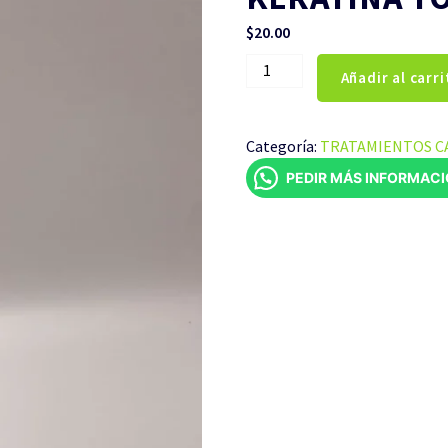
$
20.00
KERATINA
Añadir al carri
TOMMY
270ML
cantidad
Categoría:
TRATAMIENTOS C
PEDIR MÁS INFORMAC