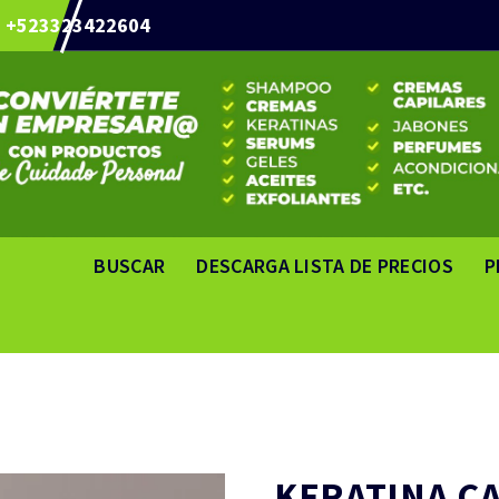
+523323422604
BUSCAR
DESCARGA LISTA DE PRECIOS
P
KERATINA C