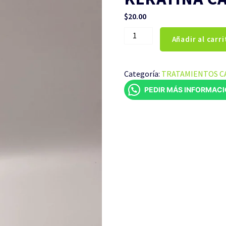
$
20.00
KERATINA
Añadir al carri
CAN
CAN
270ML
Categoría:
TRATAMIENTOS C
cantidad
PEDIR MÁS INFORMAC