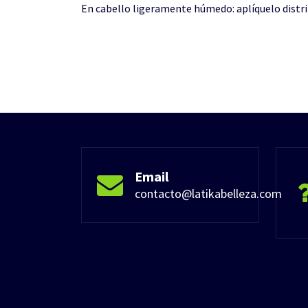
En cabello ligeramente húmedo: aplíquelo distr
Email
contacto@latikabelleza.com