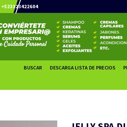
+523323422604
BUSCAR
DESCARGA LISTA DE PRECIOS
P
JELLY SPA D