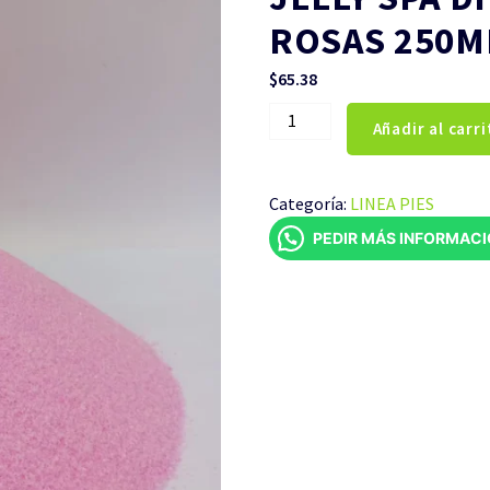
ROSAS 250M
$
65.38
JELLY
Añadir al carri
SPA
DILUYENTE
INCLUIDO
Categoría:
LINEA PIES
ROSAS
PEDIR MÁS INFORMAC
250ML
cantidad