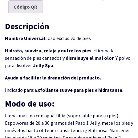
Código QR
Descripción
Nombre Universal:
Uso exclusivo de pies
Hidrata, suaviza, relaja y nutre los pies
. Elimina la
sensación de pies cansados y
disminuye el mal olor
. Y polvo
para disolver
Jelly Spa
.
Ayuda a facilitar la drenación del producto.
Indicado para:
Exfoliante
suave
para
pies
e
hidratante
.
Modo de uso:
Llena una tina con agua tibia (soportable para tu piel).
Espolvorea de 20 a 30 gramos del Paso 1 Jelly, mete los pies y
muévelos hasta obtener consistencia gelatinosa. Mantener
los pies de 15 a 20 minutos. En seguida aplique el Paso 2.