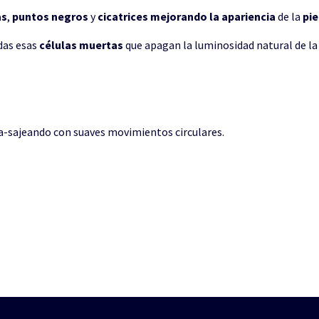
as
,
puntos negros
y
cicatrices
mejorando la apariencia
de la
pie
das esas
células muertas
que apagan la luminosidad natural de la 
ma-sajeando con suaves movimientos circulares.