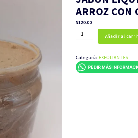
ARROZ CON C
$
120.00
JABÓN
Añadir al carri
LIQUIDO
EXFOLIANTE
ARROZ
Categoría:
EXFOLIANTES
CON
PEDIR MÁS INFORMAC
CAFÉ
1
LITRO
cantidad