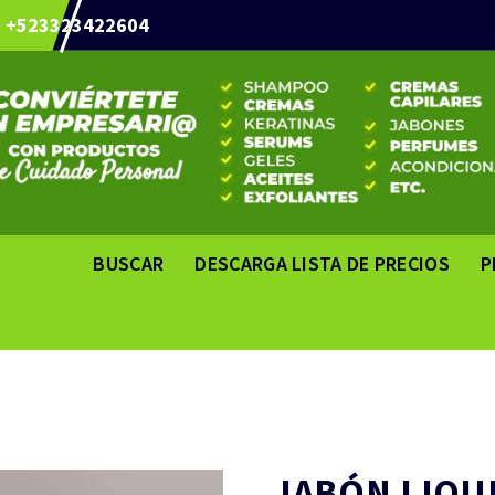
+523323422604
BUSCAR
DESCARGA LISTA DE PRECIOS
P
JABÓN LIQU