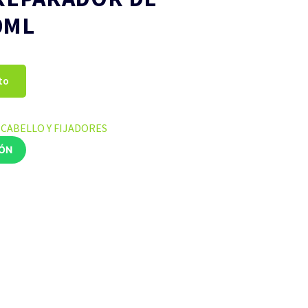
0ML
to
CABELLO Y FIJADORES
IÓN