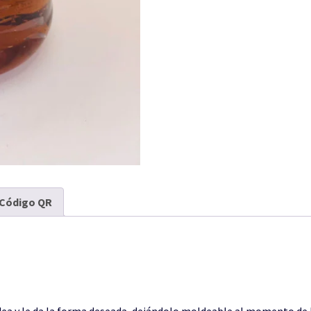
Código QR
ea y le da la forma deseada, dejándolo moldeable al momento de la