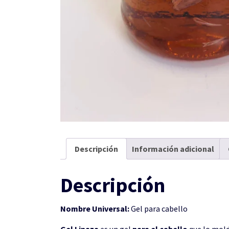
Descripción
Información adicional
Descripción
Nombre Universal:
Gel para cabello
Gel Linaza
es un gel
para el cabello
que lo mold