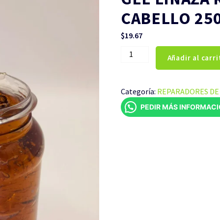
CABELLO 25
$
19.67
GEL
Añadir al carri
LINAZA
REPARADOR
DE
Categoría:
REPARADORES DE 
CABELLO
PEDIR MÁS INFORMAC
250ML
cantidad