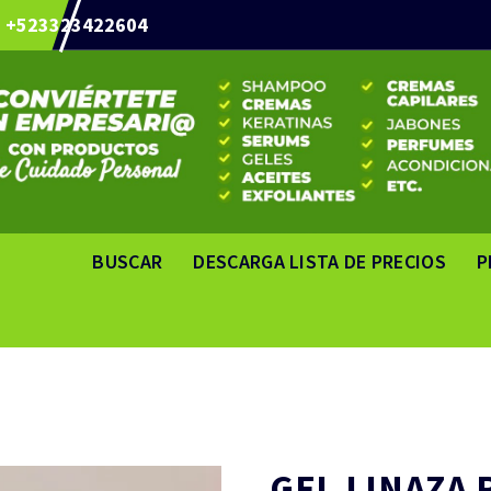
+523323422604
BUSCAR
DESCARGA LISTA DE PRECIOS
P
GEL LINAZA