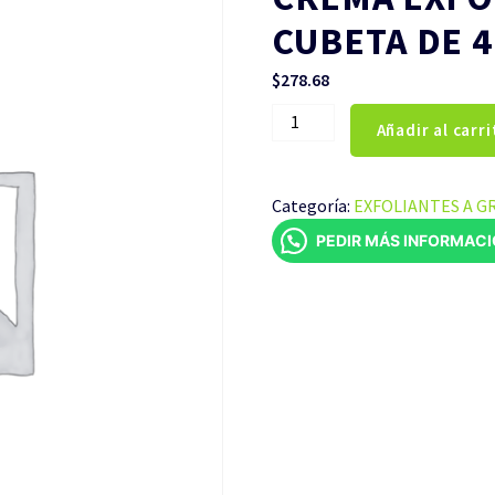
CUBETA DE 4
$
278.68
CREMA
Añadir al carri
EXFOLIANTE
DE
NUEZ
Categoría:
EXFOLIANTES A G
CUBETA
PEDIR MÁS INFORMAC
DE
4
LITROS
cantidad