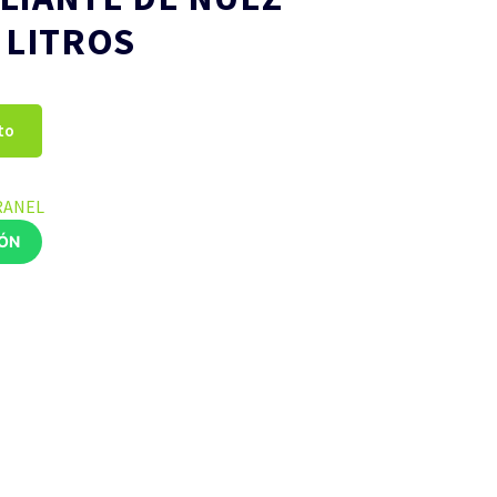
 LITROS
to
RANEL
IÓN