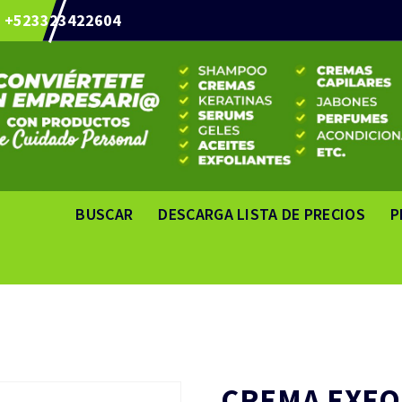
+523323422604
BUSCAR
DESCARGA LISTA DE PRECIOS
P
CREMA EXFO