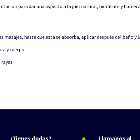
ntacion para dar una aspecto a la piel natural, hidratnte y humec
es masajes, hasta que esta se absorba, aplicar después del baño y l
ara y cuerpo
 rayas.
¿Tienes dudas?
Llamanos al