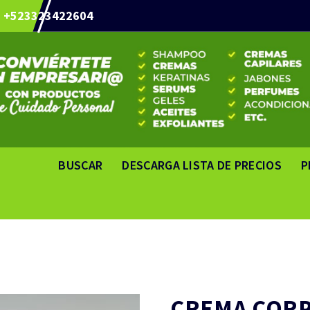
+523323422604
BUSCAR
DESCARGA LISTA DE PRECIOS
P
CREMA CORP