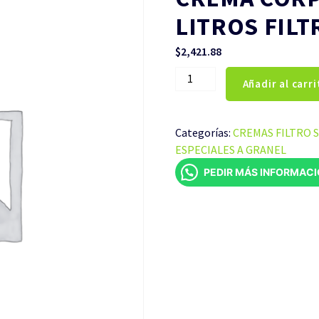
LITROS FILT
$
2,421.88
CREMA
Añadir al carri
CORPORAL
CUBETA
DE
Categorías:
CREMAS FILTRO 
4
ESPECIALES A GRANEL
LITROS
PEDIR MÁS INFORMAC
FILTRO
SOLAR
FACTOR
60
cantidad