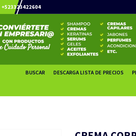
+523323422604
BUSCAR
DESCARGA LISTA DE PRECIOS
P
CREMA CORP