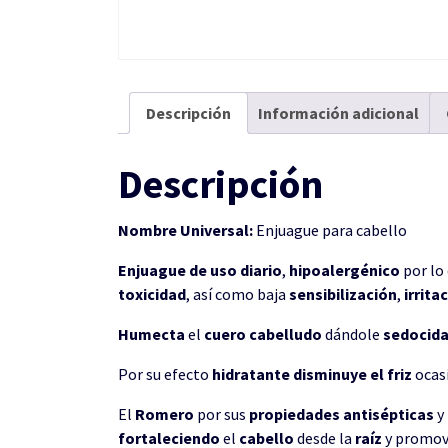
Descripción
Información adicional
Descripción
Nombre Universal:
Enjuague para cabello
Enjuague de uso diario
,
hipoalergénico
por lo
toxicidad
, así como baja
sensibilización
,
irrita
Humecta
el
cuero
cabelludo
dándole
sedocid
Por su efecto
hidratante disminuye el friz
ocas
El
Romero
por sus
propiedades
antisépticas
y
fortaleciendo
el
cabello
desde la
raíz
y promov