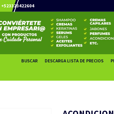
+523323422604
BUSCAR
DESCARGA LISTA DE PRECIOS
P
ACONDICION