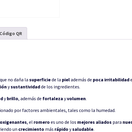
Código QR
 que no daña la
superficie
de la
piel
además de
poca
irritabilidad
e
ción
y
sustantividad
de los ingredientes.
ad
y
brillo
, además de
fortaleza
y
volumen
.
ionado por factores ambientales, tales como la humedad.
oxigenantes
, el
romero
es uno de los
mejores
aliados
para
nue
iendo un
crecimiento
más
rápido
y
saludable
.