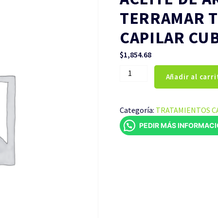
TERRAMAR 
CAPILAR CUB
$
1,854.68
ACEITE
Añadir al carri
DE
ARGAN
TIPO
Categoría:
TRATAMIENTOS CA
TERRAMAR
PEDIR MÁS INFORMAC
TRATAMIENTO
CAPILAR
CUBETA
DE
4
LITROS
cantidad