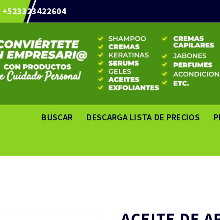
+523323422604
BUSCAR
DESCARGA LISTA DE PRECIOS
P
ACEITE DE A