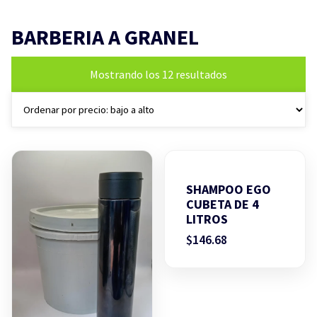
BARBERIA A GRANEL
Ordenado
Mostrando los 12 resultados
por
precio:
bajo
a
alto
SHAMPOO EGO
CUBETA DE 4
LITROS
$
146.68